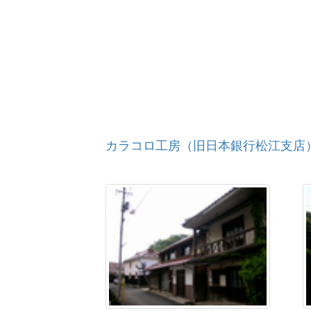
石見銀山街道（尾道道）
銀山街道（温泉津沖泊道）
山陰道（徳城峠越・野坂峠越）
カラコロ工房（旧日本銀行松江支店