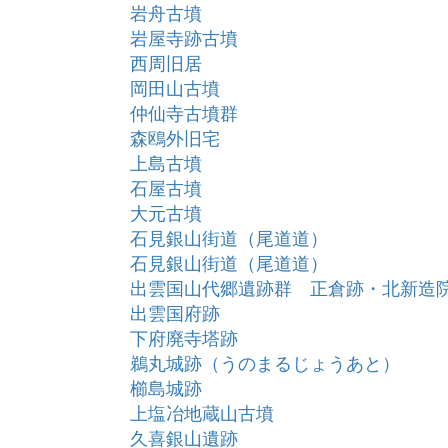
岩舟古墳
岩屋寺跡古墳
西周旧居
岡田山古墳
仲仙寺古墳群
森鴎外旧宅
上島古墳
石屋古墳
大元古墳
石見銀山街道（尾道道）
石見銀山街道（尾道道）
出雲国山代郷遺跡群 正倉跡・北新造
出雲国府跡
下府廃寺塔跡
鵜丸城跡（うのまるじょうあと）
櫛島城跡
上塩冶地蔵山古墳
久喜銀山遺跡