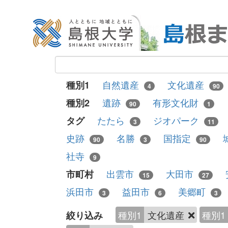
自然遺産
文化遺産
種別1
4
90
遺跡
有形文化財
種別2
90
1
たたら
ジオパーク
タグ
3
11
史跡
名勝
国指定
90
3
90
社寺
9
出雲市
大田市
市町村
15
27
浜田市
益田市
美郷町
3
6
3
種別1
文化遺産
種別1
絞り込み