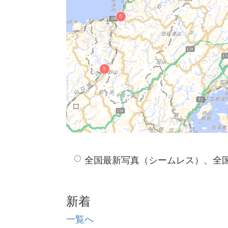
永久鉱山跡
津和野藩主亀井家墓所
富田城跡
出雲国山陰道跡
松江藩主松平家墓所
鞆ヶ浦
石銀集落跡
石見銀山遺跡 宮ノ前地区
松江城
佐太講武貝塚
小泉八雲旧居
西谷墳墓群
全国最新写真（シームレス）、全
田儀櫻井家たたら製鉄遺跡（越堂たた
田儀櫻井家たたら製鉄遺跡（朝日たた
田儀櫻井家たたら製鉄遺跡（宮本鍛冶
新着
隠岐国分寺境内
荒神谷遺跡
一覧へ
今市大念寺古墳