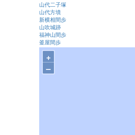
山代二子塚
山代方墳
新横相間歩
山吹城跡
福神山間歩
釜屋間歩
新切間歩
+
大久保間歩
龍源寺間歩
–
本間歩
矢筈城跡
矢滝城跡
佐毘売山神社
伝安原備中霊所
安原備中墓
天正在銘宝篋印塔基壇
大久保石見守墓
清水谷精錬所跡