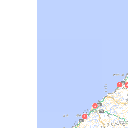
石見銀山 御料銀山町年寄山組頭遺宅 
石見城跡
鰐淵寺境内
国富中村古墳
猪目洞窟遺物包含層
石見銀山遺跡
益田氏城館跡
医光寺庭園
津和野城跡
伊志見一里塚
出雲国分寺跡 附 古道
石見国分寺跡
出雲玉作跡
萬福寺庭園
沖泊港（おきどまりこう）
菅田庵
中須東原遺跡
スクモ塚古墳