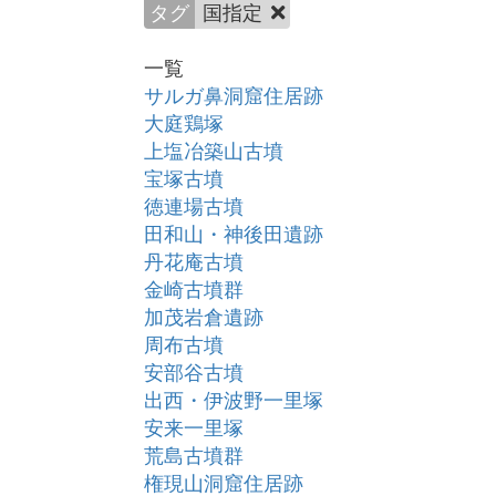
タグ
国指定
一覧
サルガ鼻洞窟住居跡
大庭鶏塚
上塩冶築山古墳
宝塚古墳
徳連場古墳
田和山・神後田遺跡
丹花庵古墳
金崎古墳群
加茂岩倉遺跡
周布古墳
安部谷古墳
出西・伊波野一里塚
安来一里塚
荒島古墳群
権現山洞窟住居跡