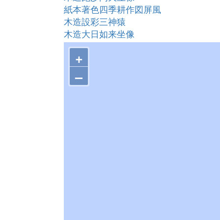
紙本著色四季耕作図屏風
木造設彩三神猿
木造大日如来坐像
弘法寺仏画
+
木造十王坐像
銅造観世音菩薩立像
–
絹本著色開闢越山祐超和尚頂相
木造如意輪観世音菩薩座像
木造十一面観音菩薩立像
木造天部形立像（大像小像）
木造如来形坐像
金銅聖観音菩薩立像
金銅造如来形立像
康暦二年七月二十日筆 倭漢朗詠集添
征矢、雁股、鏑矢
竹園生之意飾香具
双葉葵蒔絵手箱
和漢朗詠集