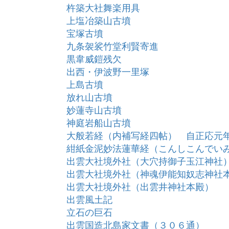
杵築大社舞楽用具
上塩冶築山古墳
宝塚古墳
九条袈裟竹堂利賢寄進
黒韋威鎧残欠
出西・伊波野一里塚
上島古墳
放れ山古墳
妙蓮寺山古墳
神庭岩船山古墳
大般若経（内補写経四帖） 自正応元
紺紙金泥妙法蓮華経（こんしこんでい
出雲大社境外社（大穴持御子玉江神社
出雲大社境外社（神魂伊能知奴志神社
出雲大社境外社（出雲井神社本殿）
出雲風土記
立石の巨石
出雲国造北島家文書（３０６通）