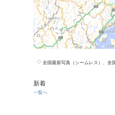
修理免本郷遺跡出土品
修理免神光寺旧跡出土品
南原遺跡出土品
稲佐遺跡出土品
鹿蔵山遺跡出土品
奉納山出土経塚遺物
阿部荒神社跡出土品
西谷２号墓出土ガラス釧
山地古墳出土遺物
全国最新写真（シームレス）、全
上島古墳出土品
常香盤
弥生（籾痕付着壺形）土器
新着
獅子頭
古型獅子頭
一覧へ
江戸時代捕縛用具
大社御賑操座本御免札
南本通子供吉兆幡
原鹿の築地松