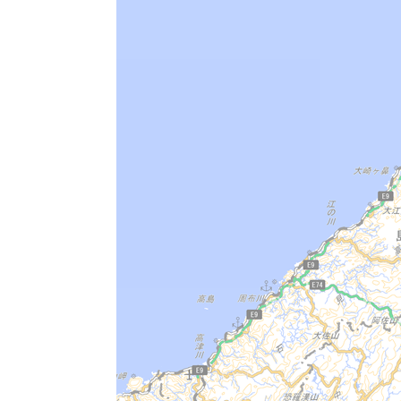
朝山家文書
往来物佐世元嘉筆
常光寺所蔵大般若経
訂正風土記密勘春日信正著
神門寺文書
宝暦四年神門郡北方萬指出帳
宝暦四年神門郡南方萬指出帳
春日家文書
蓮台寺の寄進状
紙本墨書一畑寺文書
石橋家古文書
牛尾家文書
絹本著色阿弥陀三尊像
神門寺境内出土古瓦
諏訪神社の棟札
大念寺古墳出土品
佐田町八幡原「岩崎家文書」
原山遺跡出土品