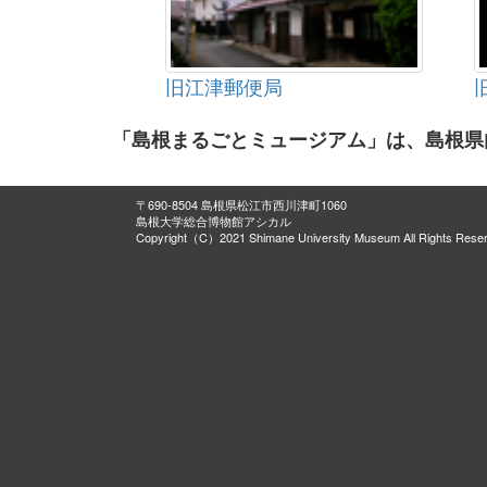
木造設彩脇童子立像 附 板厨子
木造設彩青面金剛立像 附 宮殿式厨子
天井絵
旧江津郵便局
城上神社拝殿（きがみじんじゃ）
僧形神坐像
「島根まるごとミュージアム」は、島根県
木造阿弥陀如来立像
舞楽面陵王
紙本著色仏涅槃図
〒690-8504 島根県松江市西川津町1060
島根大学総合博物館アシカル
木造阿弥陀如来立像
Copyright（C）2021 Shimane University Museum All Rights Rese
木造阿弥陀如来坐像
絹本著色仏涅槃図
銅造誕生釈迦仏立像
重富廃寺跡出土品
木造雨宝童子立像
虚空蔵菩薩像
仁王像
禅定寺本堂
内神社（高野宮）本殿