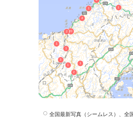
木造如来形坐像
金銅聖観音菩薩立像
木造十一面観音立像
金銅造如来形立像
絹本著色阿弥陀三尊像
神門寺境内出土古瓦
諏訪神社の棟札
真名井神社本殿
勝源寺楼門
勝源寺本堂
出雲大社 楼門ほか
木造聖観音立像 （本堂安置）
木造聖観音立像
木造聖観音立像
神魂神社本殿
全国最新写真（シームレス）、全
木造馬頭観世音菩薩坐像
木造観世音菩薩立像
木造薬師如来両脇士像