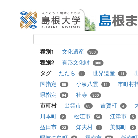
文化遺産
種別1
300
有形文化財
種別2
300
たたら
世界遺産
タグ
1
11
国指定
小泉八雲
市町村
55
11
県指定
社寺
94
300
出雲市
吉賀町
市町村
63
4
川本町
松江市
江津市
2
54
5
益田市
知夫村
美郷町
23
1
2
隠岐の島町
雲南市
飯南