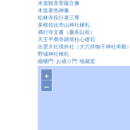
木造観音菩薩立像
木造著色神像
松林寺役行者三尊
多根佐比売山神社棟札
満行寺文書（慶長以前）
天王平廃寺跡塔柱心礎石
出雲大社境外社（大穴持御子神社本殿
野城神社棟札
鐘楼門･お成り門･地蔵堂
星上寺仁王門
+
板絵三十六歌仙図額
絹本著色不動明王二童子像
–
絹本著色阿弥陀如来立像図
絹本著色阿弥陀如来並聖衆 来迎図
木造釈迦如来涅槃像
木造薬師如来脇侍像
木彫狛犬
木造阿弥陀如来坐像