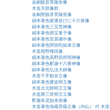
金銅観音菩薩坐像
木造天部像群
金銅聖観音菩薩坐像
絹本著色家康並びに十六将像
絹本著色三宝荒神像
絹本著色雨宝童子像
絹本著色安原備中像
絹本著色阿弥陀如来立像
木造熊野権現像
絹本著色高野四所明神像
絹本著色釈迦十六善神像
絹本著色弘法大師像
木造千手観音立像
絹本著色愛染明王像
木造太元帥明王立像
木造降三世明王立像
釈迦牟尼如来座像
木造著色地蔵菩薩立像（内仏） 付 木