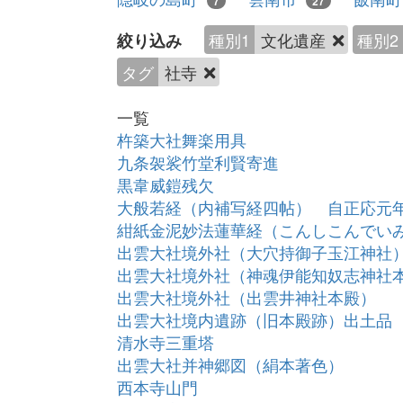
7
27
種別1
文化遺産
種別2
絞り込み
タグ
社寺
一覧
杵築大社舞楽用具
九条袈裟竹堂利賢寄進
黒韋威鎧残欠
大般若経（内補写経四帖） 自正応元
紺紙金泥妙法蓮華経（こんしこんでい
出雲大社境外社（大穴持御子玉江神社
出雲大社境外社（神魂伊能知奴志神社
出雲大社境外社（出雲井神社本殿）
出雲大社境内遺跡（旧本殿跡）出土品
清水寺三重塔
出雲大社并神郷図（絹本著色）
西本寺山門