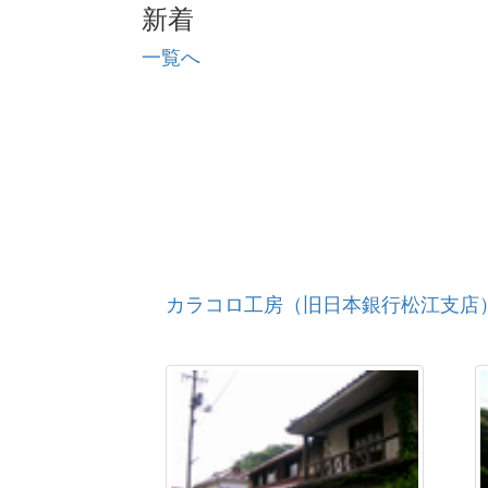
新着
木造大日如来坐像（胎蔵界）
木造大日如来坐像 木造如来坐像
一覧へ
木造阿弥陀如来坐像
木造阿弥陀如来両脇士坐像
木造四天王立像
木造阿弥陀如来立像
銅造阿弥陀如来立像
木造阿弥陀如来立像
密教法具
木造僧形坐像（伝智春上人）
雲樹寺山門
カラコロ工房（旧日本銀行松江支店
金毘羅宮本殿
木造聖観音立像
木造薬師瑠璃光如来
木造金剛力士像
木造薬師瑠璃光如来立像
懸仏（山王本寺仏懸仏）
木造坐像御神体