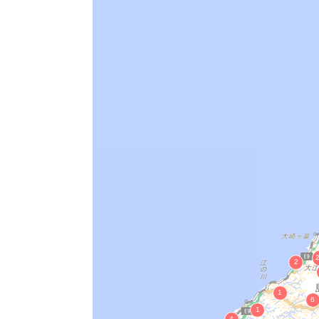
木彫欄間
木造ルシャナ仏坐像
木造十一面観音立像
木造阿弥陀如来坐像
六角地蔵燈篭
弘長寺阿弥陀如来座像
豊龍寺開基宍道隆慶座像
絹本著色真言八祖像
明兆筆・百丈禅師像・仏鑑禅師像・臨
木造毘沙門天立像
木造設彩三神猿
木造大日如来坐像
弘法寺仏画
銅造観世音菩薩立像
絹本著色開闢越山祐超和尚頂相
木造如意輪観世音菩薩座像
木造十一面観音菩薩立像
木造天部形立像（大像小像）