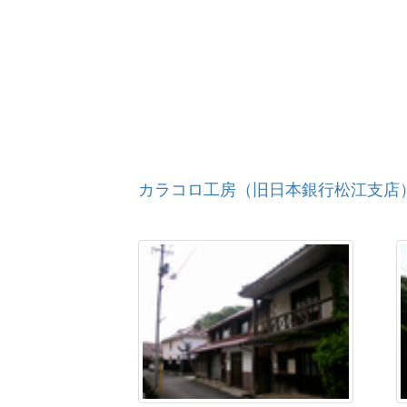
十六島鼻（うっぷるいばな）の海食崖
入道礁（にゅうどうしょう）
三瓶山（さんべさん）
松代鉱山の霰石産地
石見畳ヶ浦
青野山
千丈溪
断魚溪
カラコロ工房（旧日本銀行松江支店
八重滝
嫁ヶ島（蚊島）
潜戸（くけど）
稲佐の浜
嵩山（だけさん）
和久羅山（わくらやま）
琴ケ浜
平栃の滝
上ヶ畑の化石
志都の岩屋