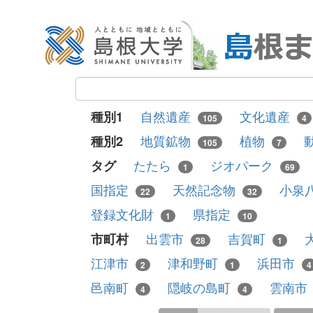
自然遺産
文化遺産
種別1
105
4
地質鉱物
植物
種別2
105
7
たたら
ジオパーク
タグ
1
69
国指定
天然記念物
小泉
22
32
登録文化財
県指定
1
10
出雲市
吉賀町
市町村
28
1
江津市
津和野町
浜田市
2
1
4
邑南町
隠岐の島町
雲南市
4
4