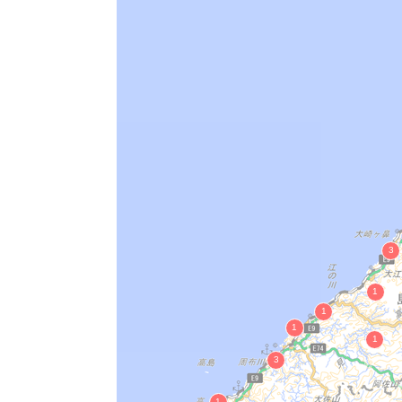
松江層の潮汐堆積層
佐波海岸の海底火山
笠浦海岸のいろいろな火砕岩
美保関の海食崖
美保関古浦ヶ鼻の鉱物
法田海岸の波食棚
宇井の古浦層
瀬崎の崩落火道
瀬崎のヒョウタン池
大社湾岸
築島の岩脈
多古の七ツ穴
薗の長浜
大根島の熔岩隧道
斐伊川
神戸川（かんどがわ）
弥山のごえんゴウロ
大根島第ニ熔岩隧道