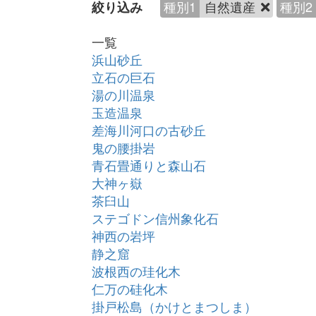
種別1
自然遺産
種別2
絞り込み
一覧
浜山砂丘
立石の巨石
湯の川温泉
玉造温泉
差海川河口の古砂丘
鬼の腰掛岩
青石畳通りと森山石
大神ヶ嶽
茶臼山
ステゴドン信州象化石
神西の岩坪
静之窟
波根西の珪化木
仁万の硅化木
掛戸松島（かけとまつしま）