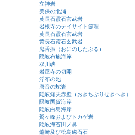
立神岩
美保の北浦
黄長石霞石玄武岩
岩根寺のデイサイト節理
黄長石霞石玄武岩
黄長石霞石玄武岩
鬼舌振（おにのしたぶる）
隠岐布施海岸
双川峡
岩屋寺の切開
浮布の池
唐音の蛇岩
隠岐知夫赤壁（おきちぶりせきへき）
隠岐国賀海岸
隠岐白島海岸
鷲ヶ峰およびトカゲ岩
隠岐海苔田ノ鼻
鑪崎及び松島磁石石