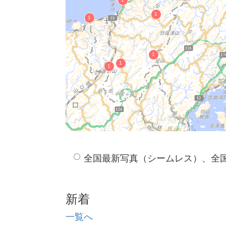
立久恵（たちくえ）
鞍掛岩（くらかけいわ）
大根島のスコリア丘
小田海岸の貝化石
大根島の湧水（かわ）
八雲風穴
地蔵崎
鬼村の鬼岩（おにむらのおにいわ）
手結のスランプ褶曲（たゆのすらんぷ
桂島
沖の御前
古浦海岸の貝化石
全国最新写真（シームレス）、全
龍巌山（龍岩）
岩瀧寺の滝
雲見の滝
新着
大ぞ島の車石
久多見石（くたみいし）
一覧へ
美保関の男神・女神