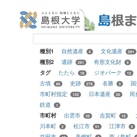
自然遺産
文化遺産
種別1
4
291
遺跡
有形文化財
種別2
291
5
たたら
ジオパーク
タグ
18
12
古墳
史跡
名勝
国
86
278
3
市町村指定
日本遺産
民
132
20
鉄道
1
出雲市
吉賀町
市町村
35
10
川本町
松江市
江津市
2
51
5
益田市
美郷町
西ノ島町