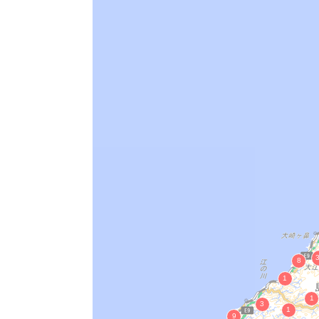
十王免横穴群
山代郷南新造院瓦窯跡
乃木二子塚古墳
出雲国山代郷遺跡群 正倉跡・北新造
出雲国府跡
下府廃寺塔跡
中原古墳
野伏原古墳
双子谷野鈩跡及び金母塊
清造山鈩跡
鵜丸城跡（うのまるじょうあと）
櫛島城跡
三刀屋じゃ山城跡及び 三刀屋尾崎城跡
比丘尼塚古墳
上塩冶地蔵山古墳
大森代官所地役人遺宅 宗岡家
富山要害山城跡
千人壷