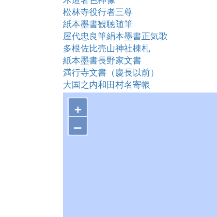
松林寺役行者三尊
紙本墨書観聴随筆
屋代忠良筆絹本墨書正気歌
多根佐比売山神社棟札
紙本墨書長野家文書
満行寺文書（慶長以前）
大国之内和田村名寄帳
元禄版「歎異抄」
+
山中家文書
天王平廃寺跡塔柱心礎石
–
野城神社棟札
小浜・厳島神社の御日待祭（おひまち
塩見畷旧武家屋敷遺構
お成りの間 附 茶室
武家屋敷
鐘楼門･お成り門･地蔵堂
初代松江警察署庁舎