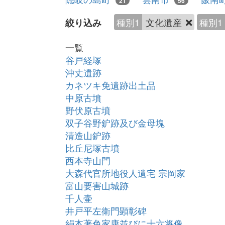
21
56
種別1
文化遺産
種別1
絞り込み
一覧
谷戸経塚
沖丈遺跡
カネツキ免遺跡出土品
中原古墳
野伏原古墳
双子谷野鈩跡及び金母塊
清造山鈩跡
比丘尼塚古墳
西本寺山門
大森代官所地役人遺宅 宗岡家
富山要害山城跡
千人壷
井戸平左衛門顕彰碑
絹本著色家康並びに十六将像