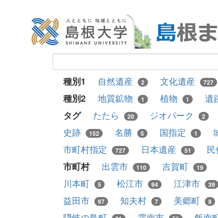
自然遺産
文化遺産
種別1
2
727
地質鉱物
植物
遺
種別2
1
1
たたら
ジオパーク
タグ
20
2
史跡
名勝
国指定
152
5
1
市町村指定
日本遺産
民
727
51
出雲市
吉賀町
市町村
110
19
川本町
松江市
江津市
5
94
39
益田市
知夫村
美郷町
97
7
8
隠岐の島町
雲南市
飯南