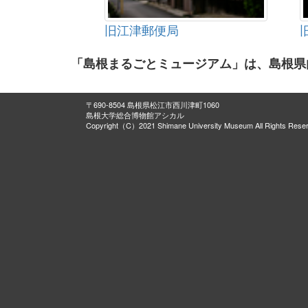
二代小林幸八木地師道具
北寺町の宮宿（屋台１台、鳥居１基） 
旧江津郵便局
大垣の影人形（錦影絵）道具
運輸関係資料
「島根まるごとミュージアム」は、島根県
坂原家文書
全長寺文書
出雲屋敷
〒690-8504 島根県松江市西川津町1060
島根大学総合博物館アシカル
紙本著彩虎図襖・紙本墨画龍図襖
Copyright（C）2021 Shimane University Museum All Rights Rese
絹本著色真言八祖像
明兆筆・百丈禅師像・仏鑑禅師像・臨
本陣遺構
紙本墨画龍図襖・紙本著彩高士図襖
木造毘沙門天立像
紙本著色四季耕作図屏風
木造設彩三神猿
木造大日如来坐像
弘法寺仏画
木造十王坐像