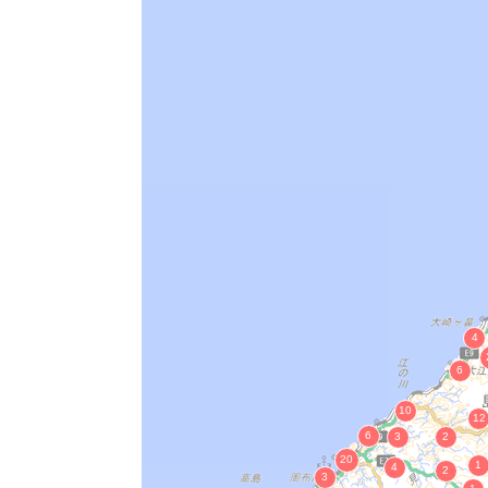
星上寺仁王門
板絵三十六歌仙図額
絹本著色不動明王二童子像
絹本著色阿弥陀如来立像図
絹本著色阿弥陀如来並聖衆 来迎図
木造釈迦如来涅槃像
木造薬師如来脇侍像
木彫狛犬
木造阿弥陀如来坐像
木彫欄間
木造ルシャナ仏坐像
松平直政公初陣胴丸 附 真田軍扇１柄
刀 附 寄進状２通
歌合カルタせい楽院筆
蒔絵手箱 勝軍木庵 作
刀 表銘八幡宮奉寄進拙尾丹家□□ 裏
栄螺形兜（さざえなりかぶと、長曽祢
刀 表 銘雲藩柔道師範石原藤中従試冑