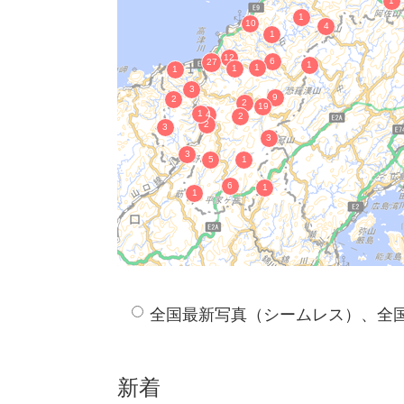
永三年正月吉日長信(花押）
太刀銘包平
和鏡
横笛銘元興寺 附 堆朱彫筒１筒 並 添
堀尾山城守給帳
墨書顕如上人真影図裏書
松江藩給帳
布志名焼御用窯年数書
六角地蔵燈篭
御入湯御用御宿割図
御入湯御用御宿割帳
湯之助文書
松江市所有検地帳 附 名寄帳･石寄帳･
上代玉作関係遺物
全国最新写真（シームレス）、全
大保恵日記
堀尾家記録
堀尾古記
新着
増福寺20号墳出土品