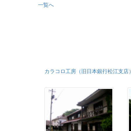
玉造古墓出土資料
一覧へ
前田遺跡第II調査区出土遺物
熊野銅鐸
小屋谷３号墳出土品
小屋谷１号墳出土品
手結浦事変関係遺品
古城山遺跡３号横穴墓家形石棺と出土
松江城縄張図
弘長寺阿弥陀如来座像
豊龍寺開基宍道隆慶座像
カラコロ工房（旧日本銀行松江支店
安部吉弘コレクション
塩札（松江城天守出土）
元禄出雲国絵図
尾原家の欄間と明かり障子
越堂たたら跡如来坐像
火鑚臼
ホーランエンヤ櫂伝馬踊り
野原町八幡宮の七十五膳神事用木椀 